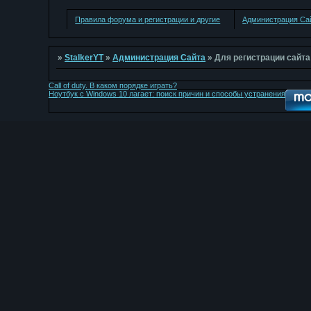
Правила форума и регистрации и другие
Администрация Са
»
StalkerYT
»
Администрация Сайта
»
Для регистрации сайта
Call of duty. В каком порядке играть?
Ноутбук с Windows 10 лагает: поиск причин и способы устранения