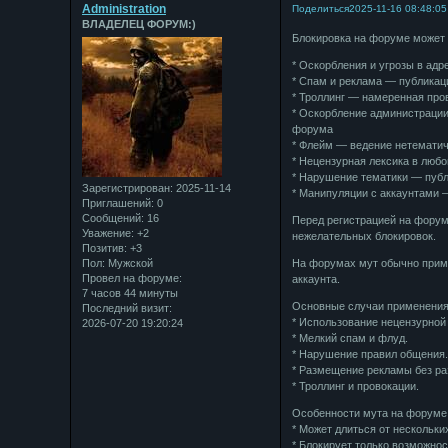
Administration
Поделиться
2025-11-16 08:48:05
ВЛАДЕЛЕЦ ФОРУМ:)
Блокировка на форуме может
* Оскорбления и угрозы в ад
* Спам и реклама — публикац
* Троллинг — намеренная про
* Оскорбление администраци
форума
* Флейм — ведение нетематич
* Нецензурная лексика в люб
* Нарушение тематики — публ
Зарегистрирован
: 2025-11-14
* Манипуляции с аккаунтами 
Приглашений:
0
Сообщений:
16
Перед регистрацией на форум
Уважение:
+2
нежелательных блокировок.
Позитив:
+3
Пол:
Мужской
На форумах мут обычно приме
Провел на форуме:
аккаунта.
7 часов 44 минуты
Основные случаи применения
Последний визит:
* Использование нецензурной 
2026-07-20 19:20:24
* Мелкий спам и флуд.
* Нарушение правил общения
* Размещение рекламы без р
* Троллинг и провокации.
Особенности мута на форуме
* Может длиться от нескольки
* Блокирует только возможно