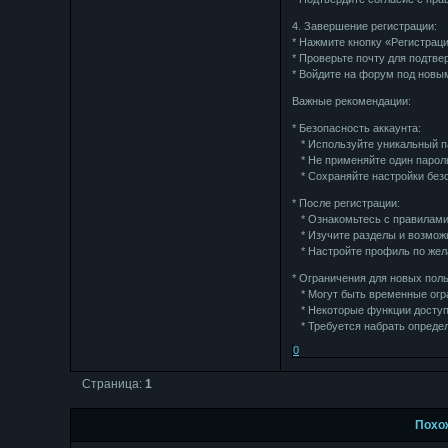
4. Завершение регистрации:
* Нажмите кнопку «Регистрац
* Проверьте почту для подтве
* Войдите на форум под новы
Важные рекомендации:
* Безопасность аккаунта:
* Используйте уникальный п
* Не применяйте один пароль
* Сохраняйте настройки без
* После регистрации:
* Ознакомьтесь с правилам
* Изучите разделы и возмож
* Настройте профиль по жела
* Ограничения для новых пол
* Могут быть временные огр
* Некоторые функции доступ
* Требуется набрать определ
0
Страница:
1
Похо