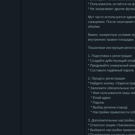
* Пользователь остаётся на 
* Не затрагивает другие функц
Мут часто используется адми
санкциями. После окончания 
объёме.
Важно: конкретные условия п
внутренних правил площадки.
Пошаговая инструкция регис
1. Подготовка к регистрации:
* Создайте действующий email
* Придумайте уникальный ник
* Составьте надёжный пароль
2. Процесс регистрации:
* Найдите кнопку «Зарегистр
* Заполните обязательные пол
* Имя пользователя (ваш ни
* Email-адрес
* Пароль
* Выбор региона (город)
* Настройки приватности (об
3. Дополнительные настройки
* Отметьте опцию «Запомнить
* Выберите настройки приват
* Подтвердите согласие с пр